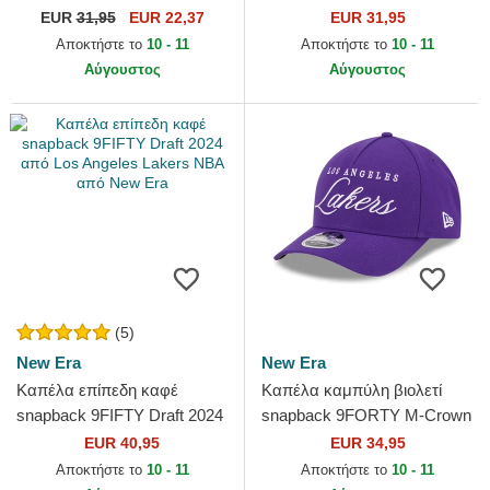
9TWENTY Tip Off 2023 από
9TWENTY Seersucker από
EUR
31,95
EUR 22,37
EUR 31,95
Los Angeles Lakers NBA
New York Yankees MLB από
Αποκτήστε το
10 - 11
Αποκτήστε το
10 - 11
από New Era
New Era
Αύγουστος
Αύγουστος
(5)
New Era
New Era
Καπέλα επίπεδη καφέ
Καπέλα καμπύλη βιολετί
snapback 9FIFTY Draft 2024
snapback 9FORTY M-Crown
από Los Angeles Lakers
Draft 2025 από Los Angeles
EUR 40,95
EUR 34,95
NBA από New Era
Lakers NBA από New Era
Αποκτήστε το
10 - 11
Αποκτήστε το
10 - 11