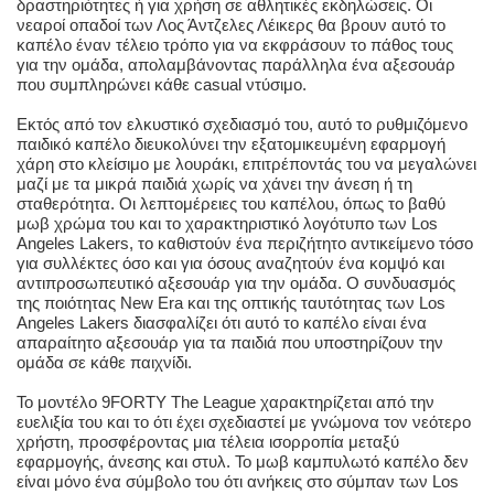
δραστηριότητες ή για χρήση σε αθλητικές εκδηλώσεις. Οι
νεαροί οπαδοί των Λος Άντζελες Λέικερς θα βρουν αυτό το
καπέλο έναν τέλειο τρόπο για να εκφράσουν το πάθος τους
για την ομάδα, απολαμβάνοντας παράλληλα ένα αξεσουάρ
που συμπληρώνει κάθε casual ντύσιμο.
Εκτός από τον ελκυστικό σχεδιασμό του, αυτό το ρυθμιζόμενο
παιδικό καπέλο διευκολύνει την εξατομικευμένη εφαρμογή
χάρη στο κλείσιμο με λουράκι, επιτρέποντάς του να μεγαλώνει
μαζί με τα μικρά παιδιά χωρίς να χάνει την άνεση ή τη
σταθερότητα. Οι λεπτομέρειες του καπέλου, όπως το βαθύ
μωβ χρώμα του και το χαρακτηριστικό λογότυπο των Los
Angeles Lakers, το καθιστούν ένα περιζήτητο αντικείμενο τόσο
για συλλέκτες όσο και για όσους αναζητούν ένα κομψό και
αντιπροσωπευτικό αξεσουάρ για την ομάδα. Ο συνδυασμός
της ποιότητας New Era και της οπτικής ταυτότητας των Los
Angeles Lakers διασφαλίζει ότι αυτό το καπέλο είναι ένα
απαραίτητο αξεσουάρ για τα παιδιά που υποστηρίζουν την
ομάδα σε κάθε παιχνίδι.
Το μοντέλο 9FORTY The League χαρακτηρίζεται από την
ευελιξία του και το ότι έχει σχεδιαστεί με γνώμονα τον νεότερο
χρήστη, προσφέροντας μια τέλεια ισορροπία μεταξύ
εφαρμογής, άνεσης και στυλ. Το μωβ καμπυλωτό καπέλο δεν
είναι μόνο ένα σύμβολο του ότι ανήκεις στο σύμπαν των Los