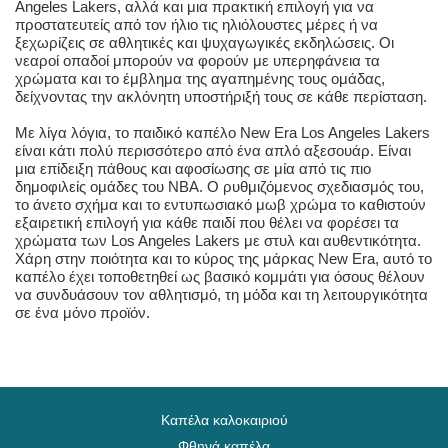
Angeles Lakers, αλλά και μια πρακτική επιλογή για να
προστατευτείς από τον ήλιο τις ηλιόλουστες μέρες ή να
ξεχωρίζεις σε αθλητικές και ψυχαγωγικές εκδηλώσεις. Οι
νεαροί οπαδοί μπορούν να φορούν με υπερηφάνεια τα
χρώματα και το έμβλημα της αγαπημένης τους ομάδας,
δείχνοντας την ακλόνητη υποστήριξή τους σε κάθε περίσταση.
Με λίγα λόγια, το παιδικό καπέλο New Era Los Angeles Lakers
είναι κάτι πολύ περισσότερο από ένα απλό αξεσουάρ. Είναι
μια επίδειξη πάθους και αφοσίωσης σε μία από τις πιο
δημοφιλείς ομάδες του NBA. Ο ρυθμιζόμενος σχεδιασμός του,
το άνετο σχήμα και το εντυπωσιακό μωβ χρώμα το καθιστούν
εξαιρετική επιλογή για κάθε παιδί που θέλει να φορέσει τα
χρώματα των Los Angeles Lakers με στυλ και αυθεντικότητα.
Χάρη στην ποιότητα και το κύρος της μάρκας New Era, αυτό το
καπέλο έχει τοποθετηθεί ως βασικό κομμάτι για όσους θέλουν
να συνδυάσουν τον αθλητισμό, τη μόδα και τη λειτουργικότητα
σε ένα μόνο προϊόν.
Καπέλα καλοκαιριού
Φθηνά καπέλα