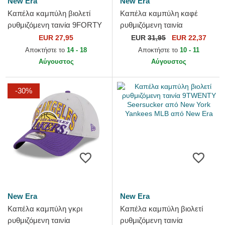
New Era
New Era
Καπέλα καμπύλη βιολετί
Καπέλα καμπύλη καφέ
ρυθμιζόμενη ταινία 9FORTY
ρυθμιζόμενη ταινία
The League από Los Angeles
9TWENTY Draft 2024 από
EUR 27,95
EUR
31,95
EUR 22,37
Lakers NBA από New Era
Los Angeles Lakers NBA από
Αποκτήστε το
14 - 18
Αποκτήστε το
10 - 11
New Era
Αύγουστος
Αύγουστος
-30%
New Era
New Era
Καπέλα καμπύλη γκρι
Καπέλα καμπύλη βιολετί
ρυθμιζόμενη ταινία
ρυθμιζόμενη ταινία