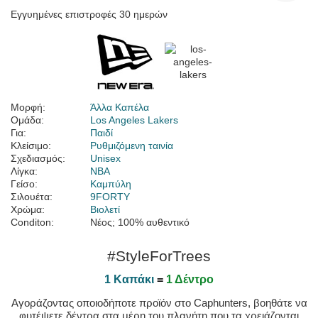
Εγγυημένες επιστροφές 30 ημερών
Μορφή:
Άλλα Καπέλα
Ομάδα:
Los Angeles Lakers
Για:
Παιδί
Κλείσιμο:
Ρυθμιζόμενη ταινία
Σχεδιασμός:
Unisex
Λίγκα:
NBA
Γείσο:
Καμπύλη
Σιλουέτα:
9FORTY
Χρώμα:
Βιολετί
Conditon:
Νέος; 100% αυθεντικό
#StyleForTrees
1 Καπάκι
=
1 Δέντρο
Αγοράζοντας οποιοδήποτε προϊόν στο Caphunters, βοηθάτε να
φυτέψετε δέντρα στα μέρη του πλανήτη που τα χρειάζονται