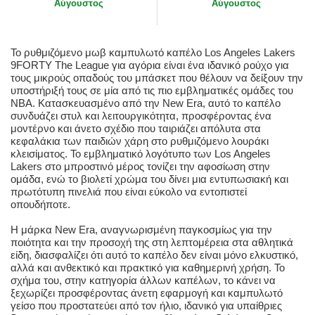
Αύγουστος
Αύγουστος
Το ρυθμιζόμενο μωβ καμπυλωτό καπέλο Los Angeles Lakers
9FORTY The League για αγόρια είναι ένα ιδανικό ρούχο για
τους μικρούς οπαδούς του μπάσκετ που θέλουν να δείξουν την
υποστήριξή τους σε μία από τις πιο εμβληματικές ομάδες του
NBA. Κατασκευασμένο από την New Era, αυτό το καπέλο
συνδυάζει στυλ και λειτουργικότητα, προσφέροντας ένα
μοντέρνο και άνετο σχέδιο που ταιριάζει απόλυτα στα
κεφαλάκια των παιδιών χάρη στο ρυθμιζόμενο λουράκι
κλεισίματος. Το εμβληματικό λογότυπο των Los Angeles
Lakers στο μπροστινό μέρος τονίζει την αφοσίωση στην
ομάδα, ενώ το βιολετί χρώμα του δίνει μια εντυπωσιακή και
πρωτότυπη πινελιά που είναι εύκολο να εντοπιστεί
οπουδήποτε.
Η μάρκα New Era, αναγνωρισμένη παγκοσμίως για την
ποιότητα και την προσοχή της στη λεπτομέρεια στα αθλητικά
είδη, διασφαλίζει ότι αυτό το καπέλο δεν είναι μόνο ελκυστικό,
αλλά και ανθεκτικό και πρακτικό για καθημερινή χρήση. Το
σχήμα του, στην κατηγορία άλλων καπέλων, το κάνει να
ξεχωρίζει προσφέροντας άνετη εφαρμογή και καμπυλωτό
γείσο που προστατεύει από τον ήλιο, ιδανικό για υπαίθριες