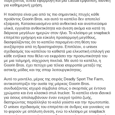
παρέχοντας τέλεια εφαρμογή και μια casual εμφάνιση, ιδανική
για καθημερινή χρήση.
Η ποιότητα είναι μια από τις πιο σημαντικές πτυχές κάθε
προϊόντος Goorin Bros. και αυτό το καπέλο δεν αποτελεί
εξαίρεση. Κατασκευασμένο από ανθεκτικά και αναπνεύσιμα
υλικά, εγγυάται ανθεκτικότητα και άνεση ακόμα και κατά τη
διάρκεια μεγάλων ημερών στον ήλιο. Το κλείσιμο με snapback
επιτρέπει γρήγορη και εύκολη προσαρμογή μεγέθους,
διασφαλίζοντας ότι το καπέλο παραμένει στη θέση του
ανεξάρτητα από τη δραστηριότητα. Επιπλέον, ο unisex
σχεδιασμός του καπέλου το καθιστά μια ελκυστική επιλογή για
κάθε ενήλικα που θέλει να εκφράσει την προσωπικότητά του
με μια τολμηρή, σύγχρονη πινελιά. Με αυτό το καπέλο, η
Goorin Bros. έχει πετύχει μια τέλεια ισορροπία μεταξύ της
αστικής μόδας και της σπορ λειτουργικότητας.
Αυτό το μοντέλο, μέρος της σειράς Deadly Sport The Farm,
αντικατοπτρίζει την ουσία της μάρκας Goorin Bros.
συνδυάζοντας ισχυρά σύμβολα όπως ο σκορπιός με έντονα
χρώματα και ένα κλασικό στυλ trucker. Το καπέλο είναι ιδανικό
για όσους απολαμβάνουν έναν ενεργό τρόπο ζωής,
διατηρώντας παράλληλα το καλό γούστο και την πρωτοτυπία.
Ο unisex σχεδιασμός του επιτρέπει σε άνδρες και γυναίκες να
το φορούν με απόλυτη άνεση, ενώ το κλείσιμο με snapback