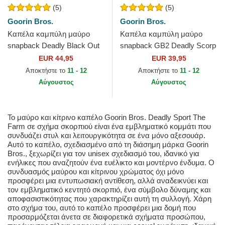
(5)
(5)
Goorin Bros.
Goorin Bros.
Καπέλα καμπύλη μαύρο
Καπέλα καμπύλη μαύρο
snapback Deadly Black Out
snapback GB2 Deadly Scorp
Scorpion Metallic The Farm
The Rocker The Farm Goorin
EUR 44,95
EUR 39,95
Goorin Bros.
Bros.
Αποκτήστε το
11 - 12
Αποκτήστε το
11 - 12
Αύγουστος
Αύγουστος
Το μαύρο και κίτρινο καπέλο Goorin Bros. Deadly Sport The
Farm σε σχήμα σκορπιού είναι ένα εμβληματικό κομμάτι που
συνδυάζει στυλ και λειτουργικότητα σε ένα μόνο αξεσουάρ.
Αυτό το καπέλο, σχεδιασμένο από τη διάσημη μάρκα Goorin
Bros., ξεχωρίζει για τον unisex σχεδιασμό του, ιδανικό για
ενήλικες που αναζητούν ένα ευέλικτο και μοντέρνο ένδυμα. Ο
συνδυασμός μαύρου και κίτρινου χρώματος όχι μόνο
προσφέρει μια εντυπωσιακή αντίθεση, αλλά αναδεικνύει και
τον εμβληματικό κεντητό σκορπιό, ένα σύμβολο δύναμης και
αποφασιστικότητας που χαρακτηρίζει αυτή τη συλλογή. Χάρη
στο σχήμα του, αυτό το καπέλο προσφέρει μια δομή που
προσαρμόζεται άνετα σε διαφορετικά σχήματα προσώπου,