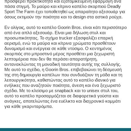
προσφέρει πρακτικότητα και εξατομικευμένη εφαρμογή ανά
πάσα στιγμή. Το μαύρο και κίτρινο καπέλο σκορπιού Deadly
Sport The Farm έχει τοποθετηθεί ως απαραίτητο αξεσουάρ για
όσους εκτιμούν την ποιότητα και το design στα αστικά ρούχα.
Εν ολίγοις, αυτό το καπέλο Goorin Bros. είναι κάτι περισσότερο
από ένα απλό αξεσουάρ. Είναι μια δήλωση στυλ και
προσωπικότητας. Το σχήμα trucker εξασφαλίζει επαρκή
αερισμό, ενώ τα μαύρα και κίτρινα χρώματα προσθέτουν
δυναμισμό και ενέργεια σε κάθε ντύσιμο. Ο κεντημένος
σκορπιός στο μπροστινό μέρος προσθέτει μια ξεχωριστή
λεπτομέρεια που δεν θα περάσει απαρατήρητη,
αντανακλώντας τη μοναδική ταυτότητα αυτής της συλλογής.
Με αυτό το σχέδιο, η Goorin Bros. επιβεβαιώνει τη δέσμευσή
της στη δημιουργία καπέλων που συνδυάζουν τη μόδα και τη
λειτουργικότητα, καθιστώντας αυτό το καπέλο ιδανικό για
ενήλικες που αναζητούν ποιότητα, άνεση και ένα ξεχωριστό
σχέδιο. Με το κλείσιμο με snapback και το unisex στυλ του,
αυτό το καπέλο προσαρμόζεται σε διαφορετικά γούστα και
ανάγκες, αποτελώντας ένα ευέλικτο και διαχρονικό κομμάτι
για κάθε γκαρνταρόμπα.