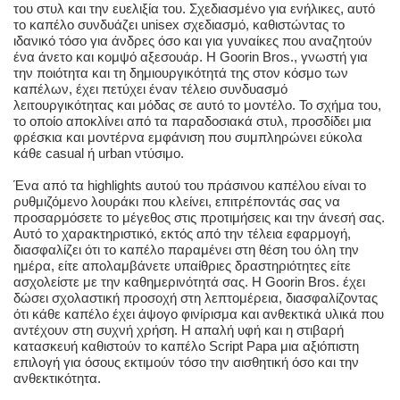
του στυλ και την ευελιξία του. Σχεδιασμένο για ενήλικες, αυτό
το καπέλο συνδυάζει unisex σχεδιασμό, καθιστώντας το
ιδανικό τόσο για άνδρες όσο και για γυναίκες που αναζητούν
ένα άνετο και κομψό αξεσουάρ. Η Goorin Bros., γνωστή για
την ποιότητα και τη δημιουργικότητά της στον κόσμο των
καπέλων, έχει πετύχει έναν τέλειο συνδυασμό
λειτουργικότητας και μόδας σε αυτό το μοντέλο. Το σχήμα του,
το οποίο αποκλίνει από τα παραδοσιακά στυλ, προσδίδει μια
φρέσκια και μοντέρνα εμφάνιση που συμπληρώνει εύκολα
κάθε casual ή urban ντύσιμο.
Ένα από τα highlights αυτού του πράσινου καπέλου είναι το
ρυθμιζόμενο λουράκι που κλείνει, επιτρέποντάς σας να
προσαρμόσετε το μέγεθος στις προτιμήσεις και την άνεσή σας.
Αυτό το χαρακτηριστικό, εκτός από την τέλεια εφαρμογή,
διασφαλίζει ότι το καπέλο παραμένει στη θέση του όλη την
ημέρα, είτε απολαμβάνετε υπαίθριες δραστηριότητες είτε
ασχολείστε με την καθημερινότητά σας. Η Goorin Bros. έχει
δώσει σχολαστική προσοχή στη λεπτομέρεια, διασφαλίζοντας
ότι κάθε καπέλο έχει άψογο φινίρισμα και ανθεκτικά υλικά που
αντέχουν στη συχνή χρήση. Η απαλή υφή και η στιβαρή
κατασκευή καθιστούν το καπέλο Script Papa μια αξιόπιστη
επιλογή για όσους εκτιμούν τόσο την αισθητική όσο και την
ανθεκτικότητα.