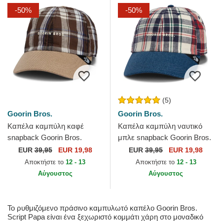
-50%
-50%
(5)
Goorin Bros.
Goorin Bros.
Καπέλα καμπύλη καφέ
Καπέλα καμπύλη ναυτικό
snapback Goorin Bros.
μπλε snapback Goorin Bros.
Curved Brim Ask Your
Curved Brim Raised In A
EUR
39,95
EUR 19,98
EUR
39,95
EUR 19,98
Mother Papa Cap Madras
Barn Papa Cap Madras...
Αποκτήστε το
12 - 13
Αποκτήστε το
12 - 13
The Farm...
Αύγουστος
Αύγουστος
Το ρυθμιζόμενο πράσινο καμπυλωτό καπέλο Goorin Bros.
Script Papa είναι ένα ξεχωριστό κομμάτι χάρη στο μοναδικό