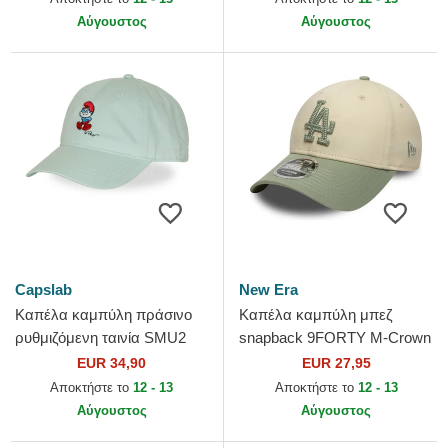
Αύγουστος
Αύγουστος
Capslab
New Era
Καπέλα καμπύλη πράσινο
Καπέλα καμπύλη μπεζ
ρυθμιζόμενη ταινία SMU2
snapback 9FORTY M-Crown
PAPB Μπαμπά Στρουμφ Οι
Side Script από Los Angeles
EUR 34,90
EUR 27,95
Στρουμφ από Capslab
Dodgers MLB από New Era
Αποκτήστε το
12 - 13
Αποκτήστε το
12 - 13
Αύγουστος
Αύγουστος