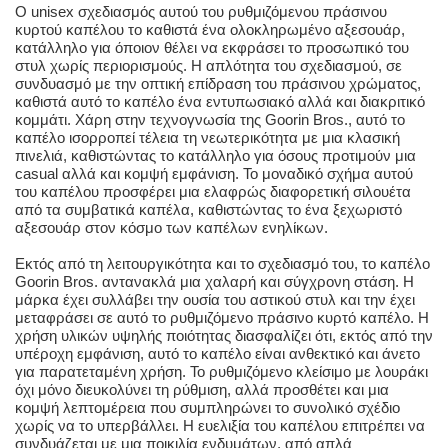
Ο unisex σχεδιασμός αυτού του ρυθμιζόμενου πράσινου
κυρτού καπέλου το καθιστά ένα ολοκληρωμένο αξεσουάρ,
κατάλληλο για όποιον θέλει να εκφράσει το προσωπικό του
στυλ χωρίς περιορισμούς. Η απλότητα του σχεδιασμού, σε
συνδυασμό με την οπτική επίδραση του πράσινου χρώματος,
καθιστά αυτό το καπέλο ένα εντυπωσιακό αλλά και διακριτικό
κομμάτι. Χάρη στην τεχνογνωσία της Goorin Bros., αυτό το
καπέλο ισορροπεί τέλεια τη νεωτερικότητα με μια κλασική
πινελιά, καθιστώντας το κατάλληλο για όσους προτιμούν μια
casual αλλά και κομψή εμφάνιση. Το μοναδικό σχήμα αυτού
του καπέλου προσφέρει μια ελαφρώς διαφορετική σιλουέτα
από τα συμβατικά καπέλα, καθιστώντας το ένα ξεχωριστό
αξεσουάρ στον κόσμο των καπέλων ενηλίκων.
Εκτός από τη λειτουργικότητα και το σχεδιασμό του, το καπέλο
Goorin Bros. αντανακλά μια χαλαρή και σύγχρονη στάση. Η
μάρκα έχει συλλάβει την ουσία του αστικού στυλ και την έχει
μεταφράσει σε αυτό το ρυθμιζόμενο πράσινο κυρτό καπέλο. Η
χρήση υλικών υψηλής ποιότητας διασφαλίζει ότι, εκτός από την
υπέροχη εμφάνιση, αυτό το καπέλο είναι ανθεκτικό και άνετο
για παρατεταμένη χρήση. Το ρυθμιζόμενο κλείσιμο με λουράκι
όχι μόνο διευκολύνει τη ρύθμιση, αλλά προσθέτει και μια
κομψή λεπτομέρεια που συμπληρώνει το συνολικό σχέδιο
χωρίς να το υπερβάλλει. Η ευελιξία του καπέλου επιτρέπει να
συνδυάζεται με μια ποικιλία ενδυμάτων, από απλά