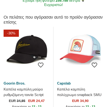
Έχουμε ήδη φυτέψει
259.788
δέντρα
Ευχαριστώ!
Οι πελάτες που αγόρασαν αυτό το προϊόν αγόρασαν
επίσης
-30%
Goorin Bros.
Capslab
Καπέλα καμπύλη μαύρο
Καπέλα καμπύλη
ρυθμιζόμενη ταινία Script
πολύχρωμο snapback SMU
Papa The Farm Goorin Bros.
PAPA Μπαμπά Στρουμφ Οι
EUR
34,95
EUR 24,47
EUR 34,90
Στρουμφ από Capslab
Αποκτήστε το
12 - 13
Αποκτήστε το
12 - 13