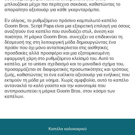
μπλουζάκια μέχρι πιο περίτεχνα σακάκια, καθιστώντας το
απαραίτητο αξεσουάρ για κάθε γκαρνταρόμπα.
Εν ολίγοις, το ρυθμιζόμενο πράσινο καμπυλωτό καπέλο
Goorin Bros. Script Papa είναι μια εξαιρετική επιλογή για όσους
αναζητούν ένα καπέλο που συνδυάζει στυλ, άνεση και
ποιότητα. Η μάρκα Goorin Bros. συνεχίζει να επιδεικνύει τη
δέσμευσή της στη λειτουργική μόδα δημιουργώντας ένα
προϊόν που όχι μόνο ανταποκρίνεται στις αισθητικές
προσδοκίες αλλά προσφέρει και μια εξατομικευμένη
εφαρμογή χάρη στο ρυθμιζόμενο κλείσιμό του. Αυτό το
καπέλο, με το unisex σχεδιασμό και το μοναδικό σχήμα του,
προσαρμόζεται σε διαφορετικές προσωπικότητες και τρόπους
ζωής, καθιστώντας το ένα ευέλικτο αξεσουάρ για ενήλικες που
εκτιμούν τη μόδα με νόημα. Χωρίς αμφιβολία, αυτό το καπέλο
αντανακλά το καλό γούστο και την καινοτομία που
αντιπροσωπεύει η μάρκα Goorin Bros. στον κόσμο των
καπέλων.
Καπέλα καλοκαιριού