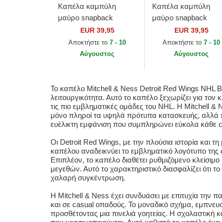
Καπέλα καμπύλη
Καπέλα καμπύλη
μαύρο snapback
μαύρο snapback
Busted Pro από
Busted Pro από
EUR 39,95
EUR 39,95
Chicago Bulls NBA από
Vancouver Grizzlies
Αποκτήστε το
7 - 10
Αποκτήστε το
7 - 10
Mitchell & Ness
NBA από Mitchell &
Αύγουστος
Αύγουστος
Ness
Το καπέλο Mitchell & Ness Detroit Red Wings NHL 
λειτουργικότητα. Αυτό το καπέλο ξεχωρίζει για τον 
τις πιο εμβληματικές ομάδες του NHL. Η Mitchell & 
μόνο πληροί τα υψηλά πρότυπα κατασκευής, αλλά π
ευέλικτη εμφάνιση που συμπληρώνει εύκολα κάθε c
Οι Detroit Red Wings, με την πλούσια ιστορία και
καπέλου αναδεικνύει το εμβληματικό λογότυπο της 
Επιπλέον, το καπέλο διαθέτει ρυθμιζόμενο κλείσιμ
μεγεθών. Αυτό το χαρακτηριστικό διασφαλίζει ότι τ
χαλαρή συγκέντρωση.
Η Mitchell & Ness έχει συνδυάσει με επιτυχία την
και σε casual οπαδούς. Το μοναδικό σχήμα, εμπνε
προσθέτοντας μια πινελιά γοητείας. Η σχολαστική 