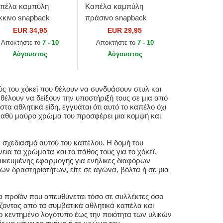
πέλα καμπύλη
Καπέλα καμπύλη
κκινο snapback
πράσινο snapback
EVENTY Stretch
Team 2 Tone 2.0 Pro
EUR 34,95
EUR 29,95
ap Stated από Detroit
από Boston Celtics NBA
Αποκτήστε το
7 - 10
Αποκτήστε το
7 - 10
d Wings NHL από
από Mitchell & Ness
Αύγουστος
Αύγουστος
w Era
ύς του χόκεϊ που θέλουν να συνδυάσουν στυλ και
 θέλουν να δείξουν την υποστήριξή τους σε μια από
στα αθλητικά είδη, εγγυάται ότι αυτό το καπέλο όχι
βαθύ μαύρο χρώμα του προσφέρει μια κομψή και
ν σχεδιασμό αυτού του καπέλου. Η δομή του
ια τα χρώματα και το πάθος τους για το χόκεϊ.
ομικευμένης εφαρμογής για ενήλικες διαφόρων
ιων δραστηριοτήτων, είτε σε αγώνα, βόλτα ή σε μια
να προϊόν που απευθύνεται τόσο σε συλλέκτες όσο
ζοντας από τα συμβατικά αθλητικά καπέλα και
το κεντημένο λογότυπο έως την ποιότητα των υλικών