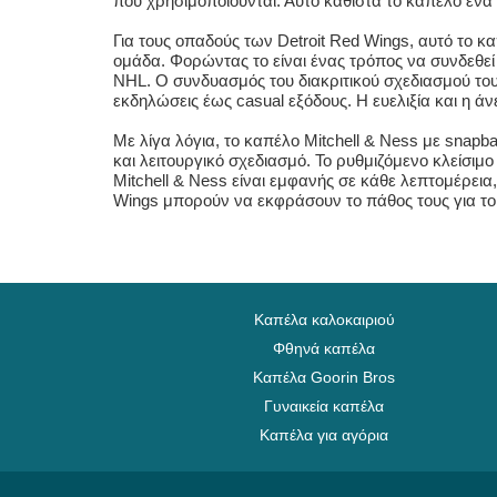
που χρησιμοποιούνται. Αυτό καθιστά το καπέλο ένα
Για τους οπαδούς των Detroit Red Wings, αυτό το
ομάδα. Φορώντας το είναι ένας τρόπος να συνδεθεί κ
NHL. Ο συνδυασμός του διακριτικού σχεδιασμού του 
εκδηλώσεις έως casual εξόδους. Η ευελιξία και η άν
Με λίγα λόγια, το καπέλο Mitchell & Ness με snapba
και λειτουργικό σχεδιασμό. Το ρυθμιζόμενο κλείσιμ
Mitchell & Ness είναι εμφανής σε κάθε λεπτομέρεια
Wings μπορούν να εκφράσουν το πάθος τους για το
Καπέλα καλοκαιριού
Φθηνά καπέλα
Καπέλα Goorin Bros
Γυναικεία καπέλα
Καπέλα για αγόρια