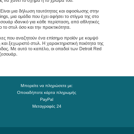
ς να χάνει το σχήμα ή το χρώμα του.
Είναι μια δήλωση ταυτότητας και αφοσίωσης στην
ngs, μια ομάδα που έχει αφήσει το στίγμα της στο
εσουάρ ιδανικό για κάθε περίσταση, από αθλητικές
ο το στυλ όσο και την πρακτικότητα.
ήλικες που αναζητούν ένα επίσημο προϊόν με κομψό
 και ξεχωριστό στυλ. Η χαρακτηριστική ποιότητα της
δας. Με αυτό το καπέλο, οι οπαδοί των Detroit Red
ξεσουάρ.
Μπορείτε να πληρώσετε με:
Οποιαδήποτε κάρτα πληρωμής
PayPal
Μεταγραφές 24