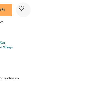
άθι
ών
έλα
ed Wings
k
0% αυθεντικό