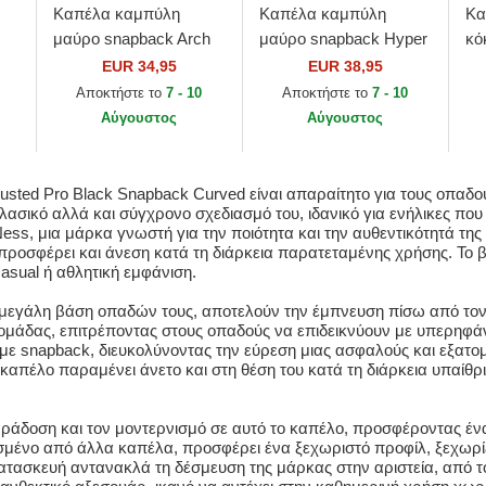
Καπέλα καμπύλη
Καπέλα καμπύλη
Κα
μαύρο snapback Arch
μαύρο snapback Hyper
κό
Stamp Pro από Chicago
Type Pro από Chicago
9S
EUR 34,95
EUR 38,95
Blackhawks NHL από
Bulls NBA από Mitchell
Sn
Αποκτήστε το
7 - 10
Αποκτήστε το
7 - 10
Mitchell & Ness
& Ness
Re
Αύγουστος
Αύγουστος
Ne
Busted Pro Black Snapback Curved είναι απαραίτητο για τους οπαδο
κλασικό αλλά και σύγχρονο σχεδιασμό του, ιδανικό για ενήλικες που
Ness, μια μάρκα γνωστή για την ποιότητα και την αυθεντικότητά της 
ροσφέρει και άνεση κατά τη διάρκεια παρατεταμένης χρήσης. Το 
asual ή αθλητική εμφάνιση.
 τη μεγάλη βάση οπαδών τους, αποτελούν την έμπνευση πίσω από το
ομάδας, επιτρέποντας στους οπαδούς να επιδεικνύουν με υπερηφάνε
ο με snapback, διευκολύνοντας την εύρεση μιας ασφαλούς και εξατ
ο καπέλο παραμένει άνετο και στη θέση του κατά τη διάρκεια υπαίθρ
 παράδοση και τον μοντερνισμό σε αυτό το καπέλο, προσφέροντας έ
υσμένο από άλλα καπέλα, προσφέρει ένα ξεχωριστό προφίλ, ξεχωρί
κατασκευή αντανακλά τη δέσμευση της μάρκας στην αριστεία, από 