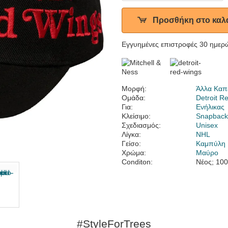
Προσθήκη στο καλ
Εγγυημένες επιστροφές 30 ημερ
Μορφή:
Άλλα Καπ
Ομάδα:
Detroit R
Για:
Ενήλικας
Κλείσιμο:
Snapbac
Σχεδιασμός:
Unisex
Λίγκα:
NHL
Γείσο:
Καμπύλη
Χρώμα:
Μαύρο
Conditon:
Νέος; 10
#StyleForTrees