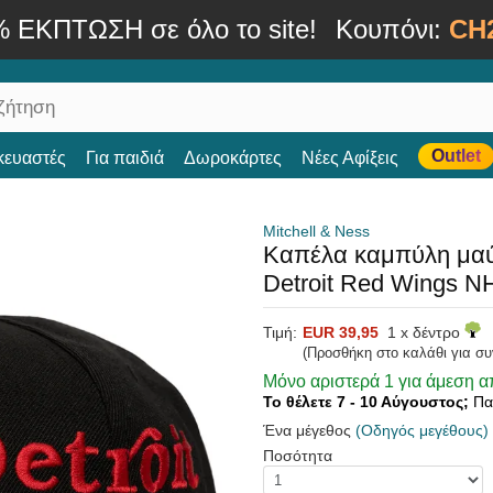
% ΕΚΠΤΩΣΗ σε όλο το site!
Κουπόνι:
CH
Outlet
κευαστές
Για παιδιά
Δωροκάρτες
Νέες Αφίξεις
Mitchell & Ness
Καπέλα καμπύλη μαύ
Detroit Red Wings N
Τιμή:
EUR 39,95
1 x δέντρο
(Προσθήκη στο καλάθι για σ
Μόνο αριστερά 1 για άμεση 
Το θέλετε 7 - 10 Αύγουστος;
Πα
Ένα μέγεθος
(Οδηγός μεγέθους)
Ποσότητα