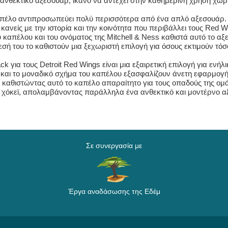
 ανθεκτικό αξεσουάρ, ικανό να αντέχει στην καθημερινή χρήση χωρί
 καπέλο αντιπροσωπεύει πολύ περισσότερα από ένα απλό αξεσουάρ. 
ανείς με την ιστορία και την κοινότητα που περιβάλλει τους Red Wi
καπέλου και του ονόματος της Mitchell & Ness καθιστά αυτό το αξ
εσή του το καθιστούν μια ξεχωριστή επιλογή για όσους εκτιμούν τόσ
ck για τους Detroit Red Wings είναι μια εξαιρετική επιλογή για εν
ο και το μοναδικό σχήμα του καπέλου εξασφαλίζουν άνετη εφαρμογή
, καθιστώντας αυτό το καπέλο απαραίτητο για τους οπαδούς της ομά
 χόκεϊ, απολαμβάνοντας παράλληλα ένα ανθεκτικό και μοντέρνο α
Σε συνεργασία με
Έργα αναδάσωσης της Εδέμ