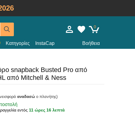
2026
0
Κατηγορίες
InstaCap
Βοήθεια
ρο snapback Busted Pro από
HL από Mitchell & Ness
υνεισφορά
αναδασώ
ο πλανήτης)
αποστολή
ραγγελία εντός
11 ώρες 16 λεπτά