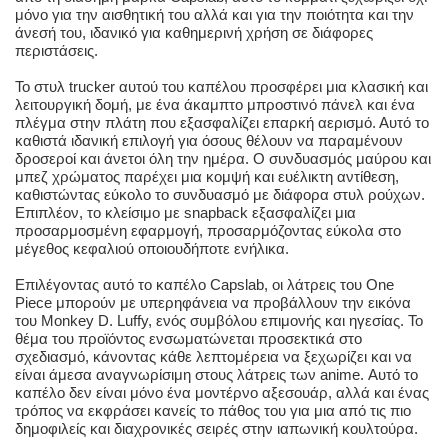
μόνο για την αισθητική του αλλά και για την ποιότητα και την
άνεσή του, ιδανικό για καθημερινή χρήση σε διάφορες
περιστάσεις.
Το στυλ trucker αυτού του καπέλου προσφέρει μια κλασική και
λειτουργική δομή, με ένα άκαμπτο μπροστινό πάνελ και ένα
πλέγμα στην πλάτη που εξασφαλίζει επαρκή αερισμό. Αυτό το
καθιστά ιδανική επιλογή για όσους θέλουν να παραμένουν
δροσεροί και άνετοι όλη την ημέρα. Ο συνδυασμός μαύρου και
μπεζ χρώματος παρέχει μια κομψή και ευέλικτη αντίθεση,
καθιστώντας εύκολο το συνδυασμό με διάφορα στυλ ρούχων.
Επιπλέον, το κλείσιμο με snapback εξασφαλίζει μια
προσαρμοσμένη εφαρμογή, προσαρμόζοντας εύκολα στο
μέγεθος κεφαλιού οποιουδήποτε ενήλικα.
Επιλέγοντας αυτό το καπέλο Capslab, οι λάτρεις του One
Piece μπορούν με υπερηφάνεια να προβάλλουν την εικόνα
του Monkey D. Luffy, ενός συμβόλου επιμονής και ηγεσίας. Το
θέμα του προϊόντος ενσωματώνεται προσεκτικά στο
σχεδιασμό, κάνοντας κάθε λεπτομέρεια να ξεχωρίζει και να
είναι άμεσα αναγνωρίσιμη στους λάτρεις των anime. Αυτό το
καπέλο δεν είναι μόνο ένα μοντέρνο αξεσουάρ, αλλά και ένας
τρόπος να εκφράσει κανείς το πάθος του για μια από τις πιο
δημοφιλείς και διαχρονικές σειρές στην ιαπωνική κουλτούρα.