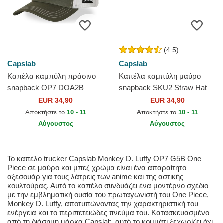
(4.5)
Capslab
Capslab
Καπέλα καμπύλη πράσινο
Καπέλα καμπύλη μαύρο
snapback OP7 DOA2B
snapback SKU2 Straw Hat
Ρορονόα Ζόρο One Piece
Pirates One Piece από
EUR 34,90
EUR 34,90
από Capslab
Capslab
Αποκτήστε το
10 - 11
Αποκτήστε το
10 - 11
Αύγουστος
Αύγουστος
Το καπέλο trucker Capslab Monkey D. Luffy OP7 G5B One
Piece σε μαύρο και μπεζ χρώμα είναι ένα απαραίτητο
αξεσουάρ για τους λάτρεις των anime και της αστικής
κουλτούρας. Αυτό το καπέλο συνδυάζει ένα μοντέρνο σχέδιο
με την εμβληματική ουσία του πρωταγωνιστή του One Piece,
Monkey D. Luffy, αποτυπώνοντας την χαρακτηριστική του
ενέργεια και το περιπετειώδες πνεύμα του. Κατασκευασμένο
από τη διάσημη μάρκα Capslab, αυτό το κομμάτι ξεχωρίζει όχι