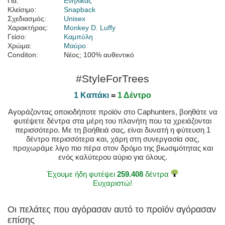
Για:
Ενήλικας
Κλείσιμο:
Snapback
Σχεδιασμός:
Unisex
Χαρακτήρας:
Monkey D. Luffy
Γείσο:
Καμπύλη
Χρώμα:
Μαύρο
Conditon:
Νέος; 100% αυθεντικό
#StyleForTrees
1 Καπάκι
=
1 Δέντρο
Αγοράζοντας οποιοδήποτε προϊόν στο Caphunters, βοηθάτε να
φυτέψετε δέντρα στα μέρη του πλανήτη που τα χρειάζονται
περισσότερο. Με τη βοήθειά σας, είναι δυνατή η φύτευση 1
δέντρο περισσότερα και, χάρη στη συνεργασία σας,
προχωράμε λίγο πιο πέρα στον δρόμο της βιωσιμότητας και
ενός καλύτερου αύριο για όλους.
Έχουμε ήδη φυτέψει
259.408
δέντρα
Ευχαριστώ!
Οι πελάτες που αγόρασαν αυτό το προϊόν αγόρασαν
επίσης