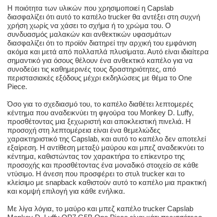
Η ποιότητα των υλικών που χρησιμοποιεί η Capslab
διασφαλίζει ότι αυτό το καπέλο trucker θα αντέξει στη συχνή
χρήση χωρίς να χάσει το σχήμα ή το χρώμα του. Ο
συνδυασμός μαλακών και ανθεκτικών υφασμάτων
διασφαλίζει ότι το προϊόν διατηρεί την αρχική του εμφάνιση
ακόμα και μετά από πολλαπλά πλυσίματα. Αυτό είναι ιδιαίτερα
σημαντικό για όσους θέλουν ένα ανθεκτικό καπέλο για να
συνοδεύει τις καθημερινές τους δραστηριότητες, από
περιστασιακές εξόδους μέχρι εκδηλώσεις με θέμα το One
Piece.
Όσο για το σχεδιασμό του, το καπέλο διαθέτει λεπτομερές
κέντημα που αναδεικνύει τη φιγούρα του Monkey D. Luffy,
προσθέτοντας μια ξεχωριστή και αποκλειστική πινελιά. Η
προσοχή στη λεπτομέρεια είναι ένα θεμελιώδες
χαρακτηριστικό της Capslab, και αυτό το καπέλο δεν αποτελεί
εξαίρεση. Η αντίθεση μεταξύ μαύρου και μπεζ αναδεικνύει το
κέντημα, καθιστώντας τον χαρακτήρα το επίκεντρο της
προσοχής και προσθέτοντας ένα μοναδικό στοιχείο σε κάθε
ντύσιμο. Η άνεση που προσφέρει το στυλ trucker και το
κλείσιμο με snapback καθιστούν αυτό το καπέλο μια πρακτική
και κομψή επιλογή για κάθε ενήλικα.
Με λίγα λόγια, το μαύρο και μπεζ καπέλο trucker Capslab