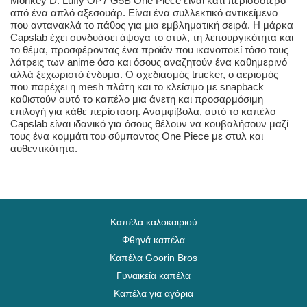
Monkey D. Luffy OP7 G5B One Piece είναι κάτι περισσότερο
από ένα απλό αξεσουάρ. Είναι ένα συλλεκτικό αντικείμενο
που αντανακλά το πάθος για μια εμβληματική σειρά. Η μάρκα
Capslab έχει συνδυάσει άψογα το στυλ, τη λειτουργικότητα και
το θέμα, προσφέροντας ένα προϊόν που ικανοποιεί τόσο τους
λάτρεις των anime όσο και όσους αναζητούν ένα καθημερινό
αλλά ξεχωριστό ένδυμα. Ο σχεδιασμός trucker, ο αερισμός
που παρέχει η mesh πλάτη και το κλείσιμο με snapback
καθιστούν αυτό το καπέλο μια άνετη και προσαρμόσιμη
επιλογή για κάθε περίσταση. Αναμφίβολα, αυτό το καπέλο
Capslab είναι ιδανικό για όσους θέλουν να κουβαλήσουν μαζί
τους ένα κομμάτι του σύμπαντος One Piece με στυλ και
αυθεντικότητα.
Καπέλα καλοκαιριού
Φθηνά καπέλα
Καπέλα Goorin Bros
Γυναικεία καπέλα
Καπέλα για αγόρια