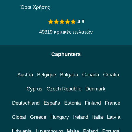
Όροι Χρήσης
4.9
49319 κριτικές πελατών
Caphunters
Austria
Belgique
Bulgaria
Canada
Croatia
Cyprus
Czech Republic
Denmark
Deutschland
España
Estonia
Finland
France
Global
Greece
Hungary
Ireland
Italia
Latvia
Lithuania
Luxembourg
Malta
Poland
Portugal