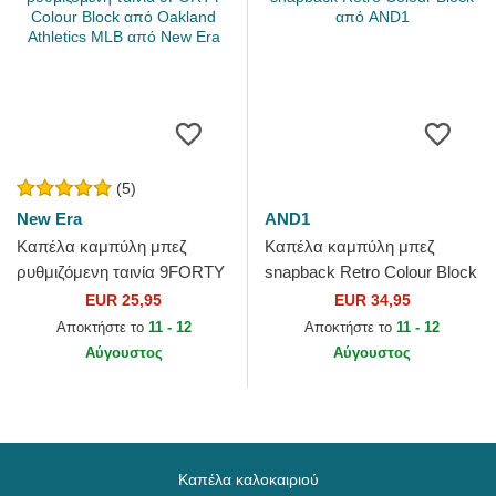
(5)
New Era
AND1
Καπέλα καμπύλη μπεζ
Καπέλα καμπύλη μπεζ
ρυθμιζόμενη ταινία 9FORTY
snapback Retro Colour Block
Colour Block από Oakland
από AND1
EUR 25,95
EUR 34,95
Athletics MLB από New Era
Αποκτήστε το
11 - 12
Αποκτήστε το
11 - 12
Αύγουστος
Αύγουστος
Καπέλα καλοκαιριού