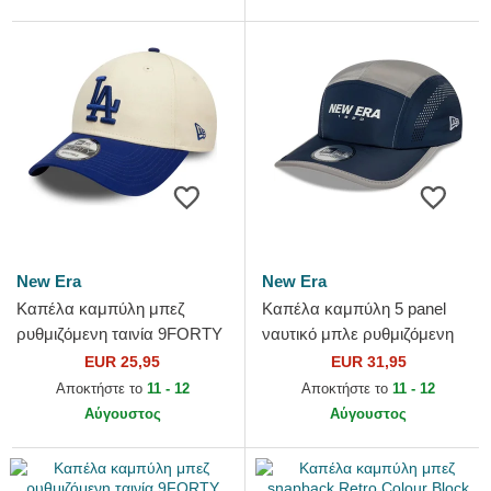
New Era
New Era
Καπέλα καμπύλη μπεζ
Καπέλα καμπύλη 5 panel
ρυθμιζόμενη ταινία 9FORTY
ναυτικό μπλε ρυθμιζόμενη
Colour Block από Los
ταινία Runner Colour Block
EUR 25,95
EUR 31,95
Angeles Dodgers MLB από
από New Era
Αποκτήστε το
11 - 12
Αποκτήστε το
11 - 12
New Era
Αύγουστος
Αύγουστος