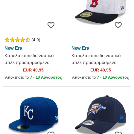
(4.9)
New Era
New Era
Καπέλα επίπεδη ναυτικό
Καπέλα επίπεδη ναυτικό
μπλε προσαρμοσμένο
μπλε προσαρμοσμένο
59FIFTY AC Perf από Atlanta
59FIFTY Day Low Profile
EUR 40,95
EUR 49,95
Braves MLB από New Era
από Boston Red Sox MLB
Αποκτήστε το
7 - 10 Αύγουστος
Αποκτήστε το
7 - 10 Αύγουστος
από New Era