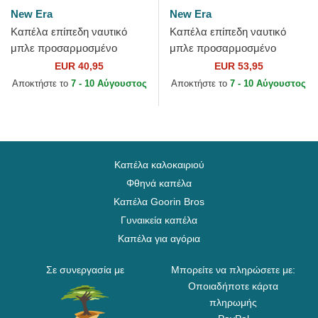
New Era
New Era
Καπέλα επίπεδη ναυτικό
Καπέλα επίπεδη ναυτικό
μπλε προσαρμοσμένο
μπλε προσαρμοσμένο
59FIFTY AC Perf από New
59FIFTY World Series 2009
EUR 40,95
EUR 53,95
York Yankees MLB από New
Side Patch από New York...
Αποκτήστε το
7 - 10 Αύγουστος
Αποκτήστε το
7 - 10 Αύγουστος
Era
Καπέλα καλοκαιριού
Φθηνά καπέλα
Καπέλα Goorin Bros
Γυναικεία καπέλα
Καπέλα για αγόρια
Σε συνεργασία με
Μπορείτε να πληρώσετε με:
Οποιαδήποτε κάρτα
πληρωμής