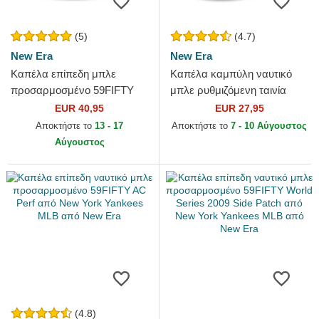
(5)
(4.7)
New Era
New Era
Καπέλα επίπεδη μπλε
Καπέλα καμπύλη ναυτικό
προσαρμοσμένο 59FIFTY
μπλε ρυθμιζόμενη ταινία
Authentic On Field από
9FORTY The League από
EUR 40,95
EUR 27,95
Kansas City Royals MLB
Oklahoma City Thunder
Αποκτήστε το
13 - 17
Αποκτήστε το
7 - 10 Αύγουστος
από New Era
NBA...
Αύγουστος
(4.8)