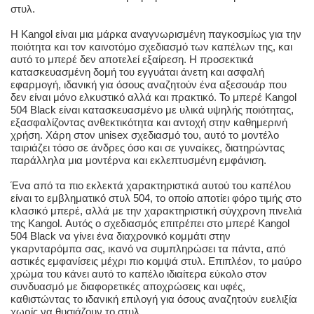
στυλ.
Η Kangol είναι μια μάρκα αναγνωρισμένη παγκοσμίως για την
ποιότητα και τον καινοτόμο σχεδιασμό των καπέλων της, και
αυτό το μπερέ δεν αποτελεί εξαίρεση. Η προσεκτικά
κατασκευασμένη δομή του εγγυάται άνετη και ασφαλή
εφαρμογή, ιδανική για όσους αναζητούν ένα αξεσουάρ που
δεν είναι μόνο ελκυστικό αλλά και πρακτικό. Το μπερέ Kangol
504 Black είναι κατασκευασμένο με υλικά υψηλής ποιότητας,
εξασφαλίζοντας ανθεκτικότητα και αντοχή στην καθημερινή
χρήση. Χάρη στον unisex σχεδιασμό του, αυτό το μοντέλο
ταιριάζει τόσο σε άνδρες όσο και σε γυναίκες, διατηρώντας
παράλληλα μια μοντέρνα και εκλεπτυσμένη εμφάνιση.
Ένα από τα πιο εκλεκτά χαρακτηριστικά αυτού του καπέλου
είναι το εμβληματικό στυλ 504, το οποίο αποτίει φόρο τιμής στο
κλασικό μπερέ, αλλά με την χαρακτηριστική σύγχρονη πινελιά
της Kangol. Αυτός ο σχεδιασμός επιτρέπει στο μπερέ Kangol
504 Black να γίνει ένα διαχρονικό κομμάτι στην
γκαρνταρόμπα σας, ικανό να συμπληρώσει τα πάντα, από
αστικές εμφανίσεις μέχρι πιο κομψά στυλ. Επιπλέον, το μαύρο
χρώμα του κάνει αυτό το καπέλο ιδιαίτερα εύκολο στον
συνδυασμό με διαφορετικές αποχρώσεις και υφές,
καθιστώντας το ιδανική επιλογή για όσους αναζητούν ευελιξία
χωρίς να θυσιάζουν το στυλ.