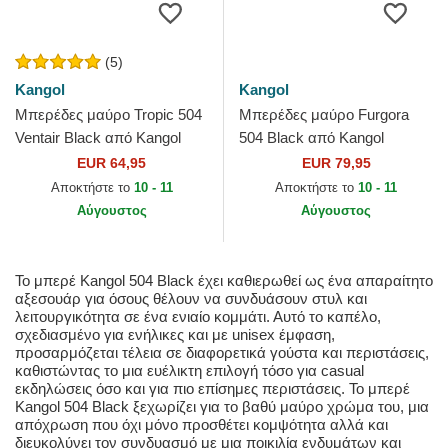
(5)
Kangol
Kangol
Μπερέδες μαύρο Tropic 504
Μπερέδες μαύρο Furgora
Ventair Black από Kangol
504 Black από Kangol
EUR 64,95
EUR 79,95
Αποκτήστε το
10 - 11
Αποκτήστε το
10 - 11
Αύγουστος
Αύγουστος
Το μπερέ Kangol 504 Black έχει καθιερωθεί ως ένα απαραίτητο
αξεσουάρ για όσους θέλουν να συνδυάσουν στυλ και
λειτουργικότητα σε ένα ενιαίο κομμάτι. Αυτό το καπέλο,
σχεδιασμένο για ενήλικες και με unisex έμφαση,
προσαρμόζεται τέλεια σε διαφορετικά γούστα και περιστάσεις,
καθιστώντας το μια ευέλικτη επιλογή τόσο για casual
εκδηλώσεις όσο και για πιο επίσημες περιστάσεις. Το μπερέ
Kangol 504 Black ξεχωρίζει για το βαθύ μαύρο χρώμα του, μια
απόχρωση που όχι μόνο προσθέτει κομψότητα αλλά και
διευκολύνει τον συνδυασμό με μια ποικιλία ενδυμάτων και