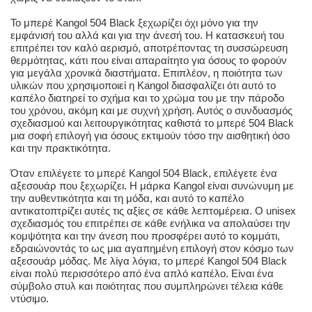
Το μπερέ Kangol 504 Black ξεχωρίζει όχι μόνο για την
εμφάνισή του αλλά και για την άνεσή του. Η κατασκευή του
επιτρέπει τον καλό αερισμό, αποτρέποντας τη συσσώρευση
θερμότητας, κάτι που είναι απαραίτητο για όσους το φορούν
για μεγάλα χρονικά διαστήματα. Επιπλέον, η ποιότητα των
υλικών που χρησιμοποιεί η Kangol διασφαλίζει ότι αυτό το
καπέλο διατηρεί το σχήμα και το χρώμα του με την πάροδο
του χρόνου, ακόμη και με συχνή χρήση. Αυτός ο συνδυασμός
σχεδιασμού και λειτουργικότητας καθιστά το μπερέ 504 Black
μια σοφή επιλογή για όσους εκτιμούν τόσο την αισθητική όσο
και την πρακτικότητα.
Όταν επιλέγετε το μπερέ Kangol 504 Black, επιλέγετε ένα
αξεσουάρ που ξεχωρίζει. Η μάρκα Kangol είναι συνώνυμη με
την αυθεντικότητα και τη μόδα, και αυτό το καπέλο
αντικατοπτρίζει αυτές τις αξίες σε κάθε λεπτομέρεια. Ο unisex
σχεδιασμός του επιτρέπει σε κάθε ενήλικα να απολαύσει την
κομψότητα και την άνεση που προσφέρει αυτό το κομμάτι,
εδραιώνοντάς το ως μια αγαπημένη επιλογή στον κόσμο των
αξεσουάρ μόδας. Με λίγα λόγια, το μπερέ Kangol 504 Black
είναι πολύ περισσότερο από ένα απλό καπέλο. Είναι ένα
σύμβολο στυλ και ποιότητας που συμπληρώνει τέλεια κάθε
ντύσιμο.